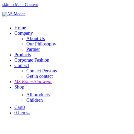
skip to Main Content
Home
Company
About Us
Our Philosophy
Partner
Products
Corporate Fashion
Contact
Contact Persons
Get in contact
MS Equestrianwear
Shop
All products
Children
Cart
0
0 Items
-