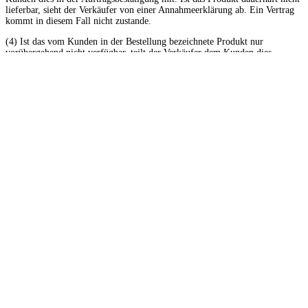
lieferbar, sieht der Verkäufer von einer Annahmeerklärung ab. Ein Vertrag
kommt in diesem Fall nicht zustande.
(4) Ist das vom Kunden in der Bestellung bezeichnete Produkt nur
vorübergehend nicht verfügbar, teilt der Verkäufer dem Kunden dies
ebenfalls unverzüglich in der Auftragsbestätigung mit. Bei einer
Lieferungsverzögerung von mehr als zwei Wochen hat der Kunde das
Recht, vom Vertrag zurückzutreten. Im Übrigen ist in diesem Fall auch der
Verkäufer berechtigt, sich vom Vertrag zu lösen. Hierbei wird er eventuell
bereits geleistete Zahlungen des Kunden unverzüglich erstatten.
§ 4 Lieferung, Preise, Versandkosten
(1) Die Auslieferung an das Versandunternehmen erfolgt spätestens zwei
Tage nach Geldeingang, bei Zahlung per Nachnahme spätestens zwei Tage
nach der Auftragsbestätigung. Die Lieferzeit beträgt bis zu fünf Tage. Auf
eventuell abweichende Lieferzeiten weist der Verkäufer auf der jeweiligen
Produktseite hin.
(2) Die Lieferung erfolgt nur innerhalb der EU.
(3) Alle Artikelpreise enthalten die gesetzliche Mehrwertsteuer. Die
angegebenen Preise sind Endverkaufspreise zuzüglich Versandkosten. Der
Kunde erhält eine Rechnung mit ausgewiesener Mehrwertsteuer.