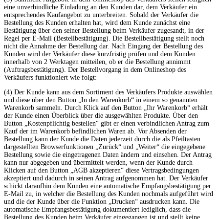
eine unverbindliche Einladung an den Kunden dar, dem Verkäufer ein
entsprechendes Kaufangebot zu unterbreiten. Sobald der Verkäufer die
Bestellung des Kunden erhalten hat, wird dem Kunde zunächst eine
Bestätigung über den seiner Bestellung beim Verkäufer zugesandt, in der
Regel per E-Mail (Bestellbestätigung). Die Bestellbestätigung stellt noch
nicht die Annahme der Bestellung dar. Nach Eingang der Bestellung des
Kunden wird der Verkäufer diese kurzfristig prüfen und dem Kunden
innerhalb von 2 Werktagen mitteilen, ob er die Bestellung annimmt
(Auftragsbestätigung). Der Bestellvorgang in dem Onlineshop des
Verkäufers funktioniert wie folgt:
(4) Der Kunde kann aus dem Sortiment des Verkäufers Produkte auswählen
und diese über den Button „In den Warenkorb“ in einem so genannten
Warenkorb sammeln. Durch Klick auf den Button „Ihr Warenkorb“ erhält
der Kunde einen Überblick über die ausgewählten Produkte. Über den
Button „Kostenpflichtig bestellen“ gibt er einen verbindlichen Antrag zum
Kauf der im Warenkorb befindlichen Waren ab. Vor Absenden der
Bestellung kann der Kunde die Daten jederzeit durch die als Pfeiltasten
dargestellten Browserfunktionen „Zurück“ und „Weiter“ die eingegebene
Bestellung sowie die eingetragenen Daten ändern und einsehen. Der Antrag
kann nur abgegeben und übermittelt werden, wenn der Kunde durch
Klicken auf den Button „AGB akzeptieren“ diese Vertragsbedingungen
akzeptiert und dadurch in seinen Antrag aufgenommen hat. Der Verkäufer
schickt daraufhin dem Kunden eine automatische Empfangsbestätigung per
E-Mail zu, in welcher die Bestellung des Kunden nochmals aufgeführt wird
und die der Kunde über die Funktion „Drucken“ ausdrucken kann. Die
automatische Empfangsbestätigung dokumentiert lediglich, dass die
Bestellung des Kunden beim Verkäufer eingegangen ist und stellt keine